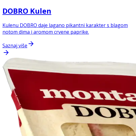
DOBRO Kulen
Kulenu DOBRO daje lagano pikantni karakter s blagom
notom dima i aromom crvene paprike.
Saznaj više