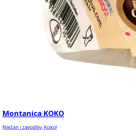
Montanica KOKO
Nježan i zavodljiv, Koko!