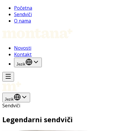
Početna
Sendviči
O nama
Novosti
Kontakt
Jezik
Jezik
Sendviči
Legendarni sendviči