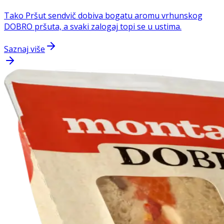
Tako Pršut sendvič dobiva bogatu aromu vrhunskog
DOBRO pršuta, a svaki zalogaj topi se u ustima.
Saznaj više