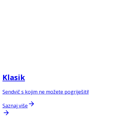
Klasik
Sendvič s kojim ne možete pogriješiti!
Saznaj više