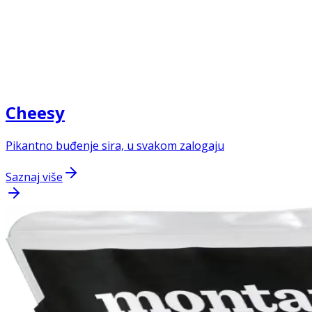
Cheesy
Pikantno buđenje sira, u svakom zalogaju
Saznaj više