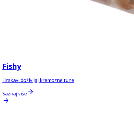
Fishy
Hrskavi doživljaj kremozne tune
Saznaj više