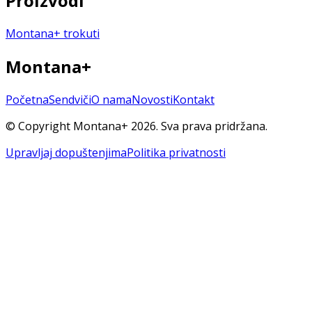
Proizvodi
Montana+ trokuti
Montana+
Početna
Sendviči
O nama
Novosti
Kontakt
© Copyright Montana+ 2026.
Sva prava pridržana.
Upravljaj dopuštenjima
Politika privatnosti