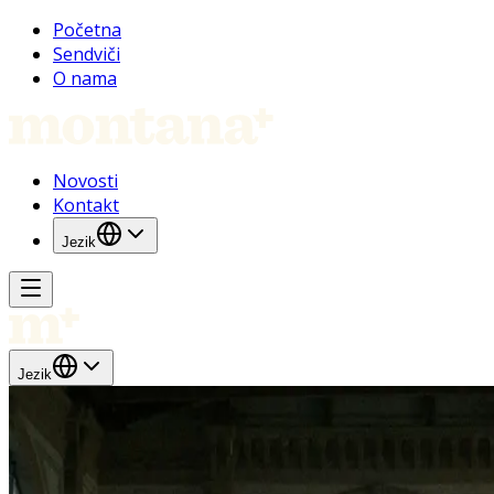
Početna
Sendviči
O nama
Novosti
Kontakt
Jezik
Jezik