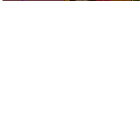
O nama
Ljudi
Sastojci
Kruh
Certifikati