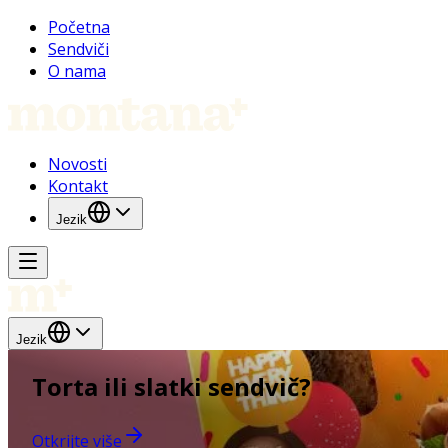
Početna
Sendviči
O nama
Novosti
Kontakt
Jezik
Jezik
Torta ili slatki sendvič?
Otkrijte više