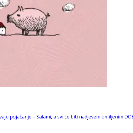
vaju pojačanje – Salami, a svi će biti nadjeveni omiljenim