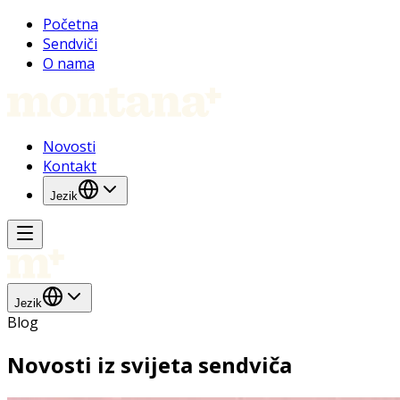
Početna
Sendviči
O nama
Novosti
Kontakt
Jezik
Jezik
Blog
Novosti iz svijeta sendviča